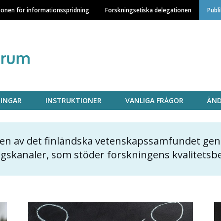
Hoppa
ionen för informationsspridning
Forskningsetiska delegationen
Publ
till
huvudinnehåll
INGAR
INSTRUKTIONER
VANLIGA FRÅGOR
ÄND
 en av det finländska vetenskapssamfundet gen
ngskanaler, som stöder forskningens kvalitets