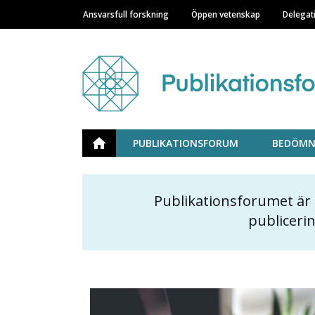
Ansvarsfull forskning
Öppen vetenskap
Delegat
Main navigation
Julkaisufoorumi
ETUSIVU
PUBLIKATIONSFORUM
BEDÖMN
Publikationsforumet är
Content
publiceri
markup