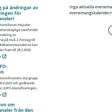
Inga aktuella evenema
 på ändringar av
ringen för
evenemangskalendern
analer!
tionsforum inbjuder
etenskapliga samfundet
ärdering av
 på nivå 2. Förslag till
ublikationskanalerna kan
n fram till 28.2.2026.
m
UFO-
en
tionsforumets styrgrupp
.9.2025 och godkände
i JUFO-klassificeringen.
m
ion om
analer från den