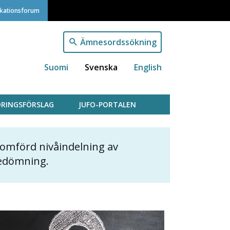
ikationsforum
Ämnesordssökning
Suomi
Svenska
English
RINGSFÖRSLAG
JUFO-PORTALEN
omförd nivåindelning av
bedömning.