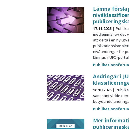
Lämna förslag
nivåklassifice
publiceringsk
17.11.2025
Publika
medlemmar av det v
att delta i en ny utv
publikationskanalerna
nivåändringar för p
lämnas i JUFO-portale
Publikationsforu
Ändringar i J
klassificering
16.10.2025
Publika
sammanträdde den 8
betydande ändringar 
Publikationsforu
Mer informat
publiceringsk