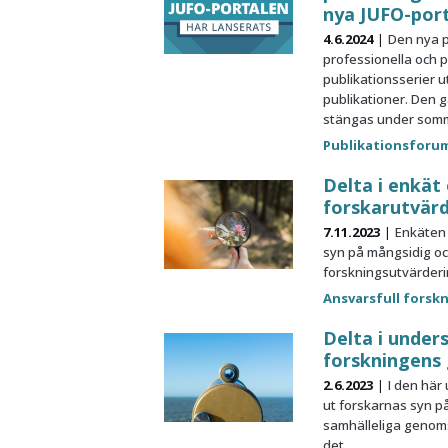
nya JUFO-por
4.6.2024
Den nya p
professionella och 
publikationsserier 
publikationer. Den 
stängas under som
Publikationsforu
Delta i enkät
forskarutvär
7.11.2023
Enkäten
syn på mångsidig oc
forskningsutvärderi
Ansvarsfull forsk
Delta i unde
forskningens
2.6.2023
I den här
ut forskarnas syn p
samhälleliga genom
det.