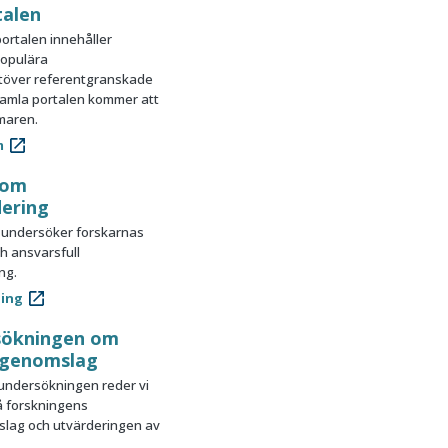
talen
ortalen innehåller
populära
utöver referentgranskade
gamla portalen kommer att
maren.
m
 om
dering
 undersöker forskarnas
h ansvarsfull
ng.
ning
rsökningen om
 genomslag
 undersökningen reder vi
å forskningens
slag och utvärderingen av