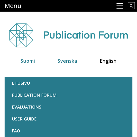
Skip
Menu
Main navigation
to
main
content
Suomi
Svenska
English
Julkaisufoorumi
ETUSIVU
PUBLICATION FORUM
EVALUATIONS
USER GUIDE
FAQ