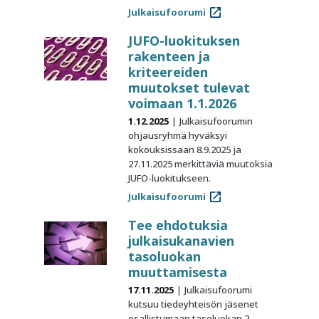
Julkaisufoorumi
JUFO-luokituksen
rakenteen ja
kriteereiden
muutokset tulevat
voimaan 1.1.2026
1.12.2025
Julkaisufoorumin
ohjausryhmä hyväksyi
kokouksissaan 8.9.2025 ja
27.11.2025 merkittäviä muutoksia
JUFO-luokitukseen.
Julkaisufoorumi
Tee ehdotuksia
julkaisukanavien
tasoluokan
muuttamisesta
17.11.2025
Julkaisufoorumi
kutsuu tiedeyhteisön jäsenet
osallistumaan tasoluokan 2