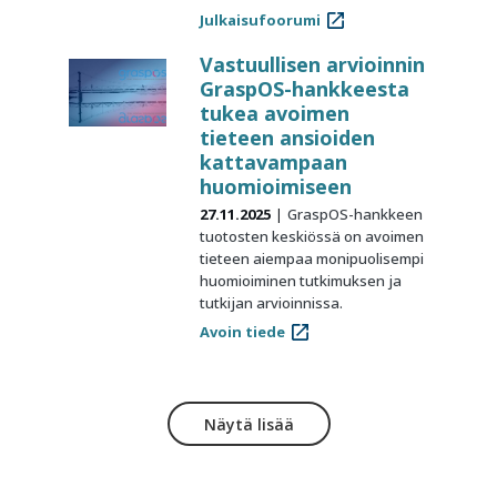
Julkaisufoorumi
Vastuullisen arvioinnin
GraspOS-hankkeesta
tukea avoimen
tieteen ansioiden
kattavampaan
huomioimiseen
27.11.2025
GraspOS-hankkeen
tuotosten keskiössä on avoimen
tieteen aiempaa monipuolisempi
huomioiminen tutkimuksen ja
tutkijan arvioinnissa.
Avoin tiede
Näytä lisää