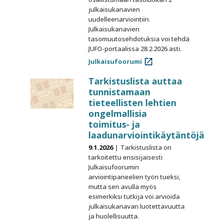
julkaisukanavien
uudelleenarviointiin.
Julkaisukanavien
tasomuutosehdotuksia voi tehdä
JUFO-portaalissa 28.2.2026 asti.
Julkaisufoorumi
Tarkistuslista auttaa
tunnistamaan
tieteellisten lehtien
ongelmallisia
toimitus- ja
laadunarviointikäytäntöjä
9.1.2026
Tarkistuslista on
tarkoitettu ensisijaisesti
Julkaisufoorumin
arviointipaneelien työn tueksi,
mutta sen avulla myös
esimerkiksi tutkija voi arvioida
julkaisukanavan luotettavuutta
ja huolellisuutta.