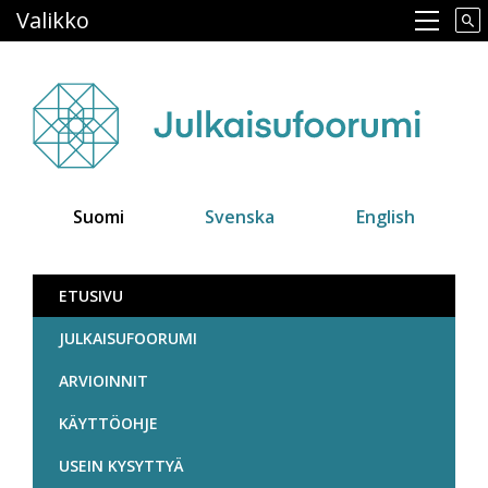
Hyppää
Valikko
Main navigation
pääsisältöön
Suomi
Svenska
English
Julkaisufoorumi
ETUSIVU
JULKAISUFOORUMI
ARVIOINNIT
KÄYTTÖOHJE
USEIN KYSYTTYÄ