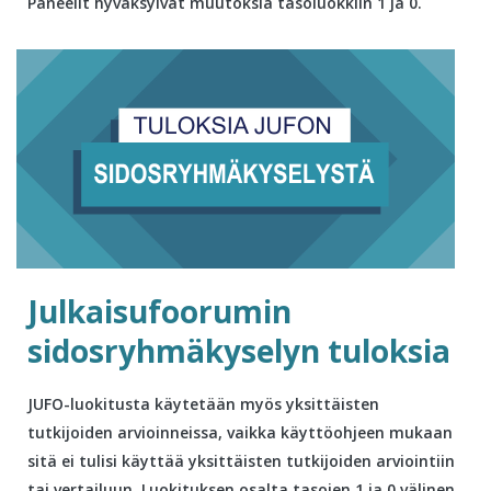
Paneelit hyväksyivät muutoksia tasoluokkiin 1 ja 0.
Julkaisufoorumin
sidosryhmäkyselyn tuloksia
JUFO-luokitusta käytetään myös yksittäisten
tutkijoiden arvioinneissa, vaikka käyttöohjeen mukaan
sitä ei tulisi käyttää yksittäisten tutkijoiden arviointiin
tai vertailuun. Luokituksen osalta tasojen 1 ja 0 välinen