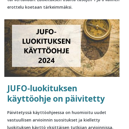
erottelu koetaan tärkeimmäksi.
JUFO-luokituksen
käyttöohje on päivitetty
Päivitetyssä käyttöohjeessa on huomioitu uudet
vastuullisen arvioinnin suositukset ja kielletty
luokituksen käyttö yksittäisen tutkijan arvioinnissa.