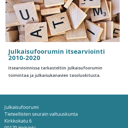
Julkaisufoorumin itsearviointi
2010-2020
Itsearvioinnissa tarkasteltiin Julkaisufoorumin
toimintaa ja julkaisukanavien tasoluokitusta.
Julkaisufoorumi
Tieteellisten seurain valtuuskunta
Kirkkokatu 6
00170 Helsinki