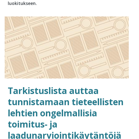
luokitukseen.
Tarkistuslista auttaa
tunnistamaan tieteellisten
lehtien ongelmallisia
toimitus- ja
laadunarviointikäytäntöjä