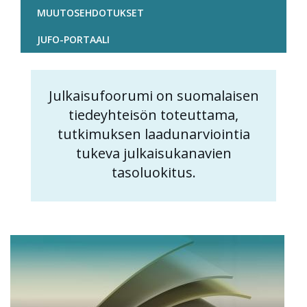
MUUTOSEHDOTUKSET
JUFO-PORTAALI
Julkaisufoorumi on suomalaisen
Content
tiedeyhteisön toteuttama,
markup
tutkimuksen laadunarviointia
tukeva julkaisukanavien
tasoluokitus.