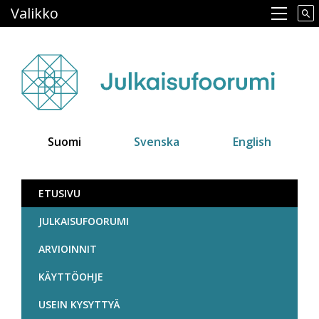
Hyppää
Valikko
Main navigation
pääsisältöön
Suomi
Svenska
English
Julkaisufoorumi
ETUSIVU
JULKAISUFOORUMI
ARVIOINNIT
KÄYTTÖOHJE
USEIN KYSYTTYÄ