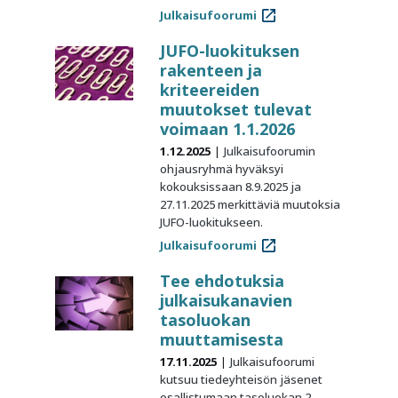
Julkaisufoorumi
JUFO-luokituksen
rakenteen ja
kriteereiden
muutokset tulevat
voimaan 1.1.2026
1.12.2025
Julkaisufoorumin
ohjausryhmä hyväksyi
kokouksissaan 8.9.2025 ja
27.11.2025 merkittäviä muutoksia
JUFO-luokitukseen.
Julkaisufoorumi
Tee ehdotuksia
julkaisukanavien
tasoluokan
muuttamisesta
17.11.2025
Julkaisufoorumi
kutsuu tiedeyhteisön jäsenet
osallistumaan tasoluokan 2