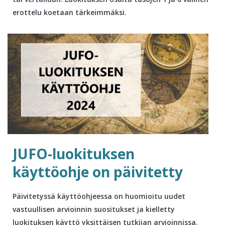
erottelu koetaan tärkeimmäksi.
JUFO-luokituksen
käyttöohje on päivitetty
Päivitetyssä käyttöohjeessa on huomioitu uudet
vastuullisen arvioinnin suositukset ja kielletty
luokituksen käyttö yksittäisen tutkijan arvioinnissa.