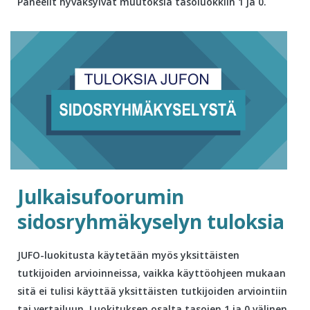
Paneelit hyväksyivät muutoksia tasoluokkiin 1 ja 0.
Julkaisufoorumin
sidosryhmäkyselyn tuloksia
JUFO-luokitusta käytetään myös yksittäisten
tutkijoiden arvioinneissa, vaikka käyttöohjeen mukaan
sitä ei tulisi käyttää yksittäisten tutkijoiden arviointiin
tai vertailuun. Luokituksen osalta tasojen 1 ja 0 välinen