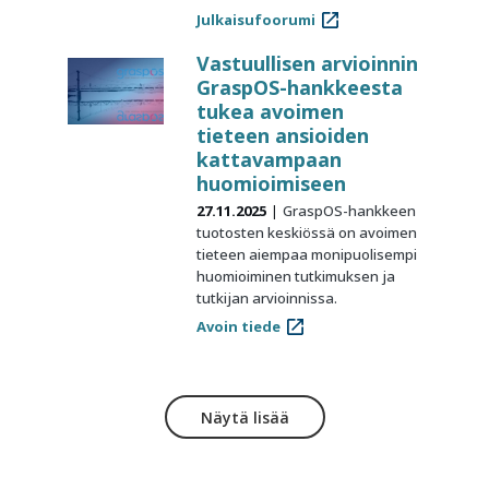
Julkaisufoorumi
Vastuullisen arvioinnin
GraspOS-hankkeesta
tukea avoimen
tieteen ansioiden
kattavampaan
huomioimiseen
27.11.2025
GraspOS-hankkeen
tuotosten keskiössä on avoimen
tieteen aiempaa monipuolisempi
huomioiminen tutkimuksen ja
tutkijan arvioinnissa.
Avoin tiede
Näytä lisää