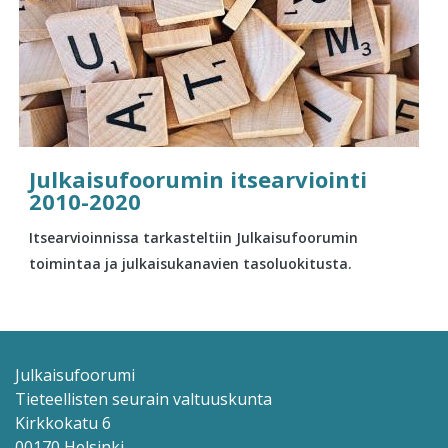
Julkaisufoorumin itsearviointi
2010-2020
Itsearvioinnissa tarkasteltiin Julkaisufoorumin
toimintaa ja julkaisukanavien tasoluokitusta.
Julkaisufoorumi
Tieteellisten seurain valtuuskunta
Kirkkokatu 6
00170 Helsinki