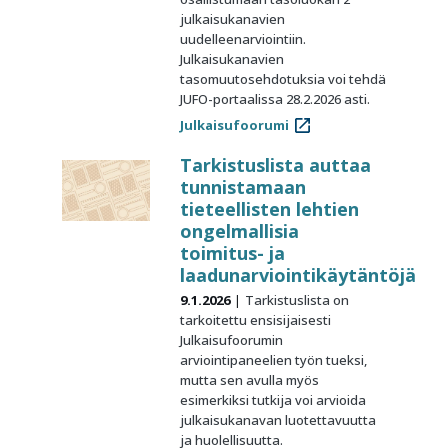
julkaisukanavien
uudelleenarviointiin.
Julkaisukanavien
tasomuutosehdotuksia voi tehdä
JUFO-portaalissa 28.2.2026 asti.
Julkaisufoorumi
Tarkistuslista auttaa
tunnistamaan
tieteellisten lehtien
ongelmallisia
toimitus- ja
laadunarviointikäytäntöjä
9.1.2026
Tarkistuslista on
tarkoitettu ensisijaisesti
Julkaisufoorumin
arviointipaneelien työn tueksi,
mutta sen avulla myös
esimerkiksi tutkija voi arvioida
julkaisukanavan luotettavuutta
ja huolellisuutta.