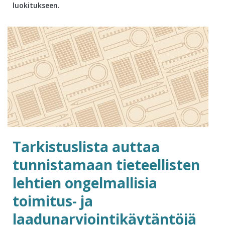
luokitukseen.
Tarkistuslista auttaa
tunnistamaan tieteellisten
lehtien ongelmallisia
toimitus- ja
laadunarviointikäytäntöjä