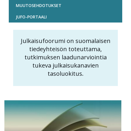
MUUTOSEHDOTUKSET
JUFO-PORTAALI
Julkaisufoorumi on suomalaisen
Content
tiedeyhteisön toteuttama,
markup
tutkimuksen laadunarviointia
tukeva julkaisukanavien
tasoluokitus.