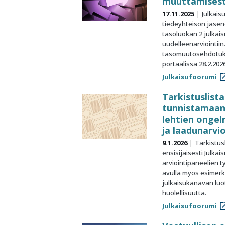
muuttamises
17.11.2025
Julkais
tiedeyhteisön jäsen
tasoluokan 2 julkai
uudelleenarviointiin
tasomuutosehdotuks
portaalissa 28.2.2026
Julkaisufoorumi
Tarkistuslist
tunnistamaan 
lehtien ongelm
ja laadunarvi
9.1.2026
Tarkistusl
ensisijaisesti Julka
arviointipaneelien t
avulla myös esimerkik
julkaisukanavan luo
huolellisuutta.
Julkaisufoorumi