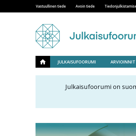
Vastuullinen tiede
Avoin tiede
Tiedonjulkistamis
Main navigation
Julkaisufoorumi
ETUSIVU
JULKAISUFOORUMI
ARVIOINNIT
Julkaisufoorumi on suom
Content
markup