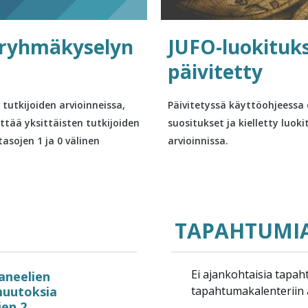
sryhmäkyselyn
JUFO-luokituk
päivitetty
tutkijoiden arvioinneissa,
Päivitetyssä käyttöohjeessa 
ttää yksittäisten tutkijoiden
suositukset ja kielletty luok
tasojen 1 ja 0 välinen
arvioinnissa.
TAPAHTUMI
Ei ajankohtaisia tapaht
neelien
uutoksia
tapahtumakalenteriin a
ien 2