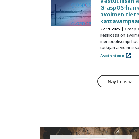
Vastuullisen a
GraspOS-hank
avoimen tiete
kattavampaa
27.11.2025
GraspO
keskiössä on avoim
monipuolisempi huo
tutkijan arvioinnissa
Avoin tiede
Näytä lisää