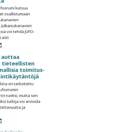
ta
ufoorumi kutsuu
et osallistumaan
sukanavien
. Julkaisukanavien
ia voi tehdä JUFO-
 asti.
a auttaa
tieteellisten
allisia toimitus-
ointikäytäntöjä
ista on tarkoitettu
isufoorumin
yön tueksi, mutta sen
si tutkija voi arvioida
tettavuutta ja