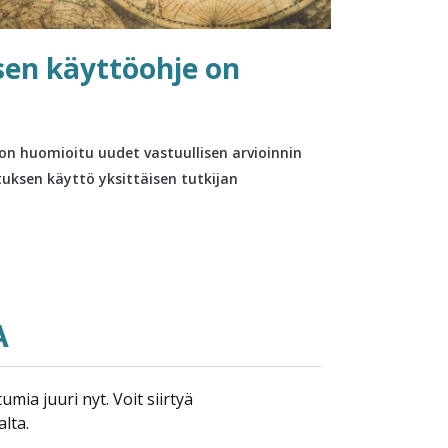
sen käyttöohje on
on huomioitu uudet vastuullisen arvioinnin
ituksen käyttö yksittäisen tutkijan
A
umia juuri nyt. Voit siirtyä
lta.