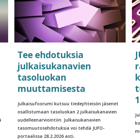
Tee ehdotuksia
J
julkaisukanavien
r
tasoluokan
k
muuttamisesta
t
1
Julkaisufoorumi kutsuu tiedeyhteisön jäsenet
osallistumaan tasoluokan 2 julkaisukanavien
Ju
ä
uudelleenarviointiin. Julkaisukanavien
ko
tasomuutosehdotuksia voi tehdä JUFO-
me
portaalissa 28.2.2026 asti.