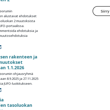
foorumin
Siirr
en alustavat ehdotukset
soluokan 2 muutoksista
JUFO-portaalissa.
ommentoida ehdotuksia ja
 muutosehdotuksia
sen rakenteen ja
 muutokset
an 1.1.2026
ufoorumin ohjausryhmä
an 8.9.2025 ja 27.11.2025
ia JUFO-luokitukseen.
ia
ien tasoluokan