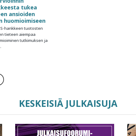
rvioinnin
keesta tukea
en ansioiden
n huomioimiseen
S-hankkeen tuotosten
en tieteen aiempaa
mioiminen tutkimuksen ja
.
KESKEISIÄ JULKAISUJA