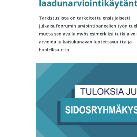
laadunarviointikäytän
Tarkistuslista on tarkoitettu ensisijaisesti
Julkaisufoorumin arviointipaneelien työn tuek
mutta sen avulla myös esimerkiksi tutkija voi
arvioida julkaisukanavan luotettavuutta ja
huolellisuutta.