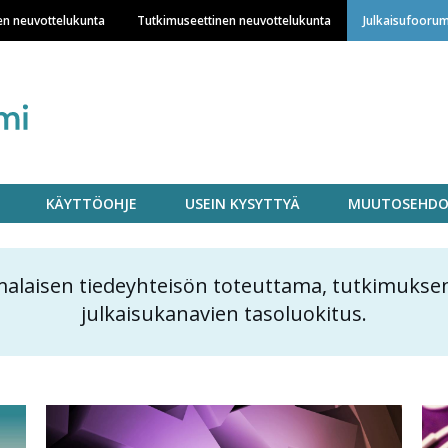
Hyppää
en neuvottelukunta
Tutkimuseettinen neuvottelukunta
Julkaisufoorum
pääsisältöön
KÄYTTÖOHJE
USEIN KYSYTTYÄ
MUUTOSEHDO
alaisen tiedeyhteisön toteuttama, tutkimuksen
julkaisukanavien tasoluokitus.