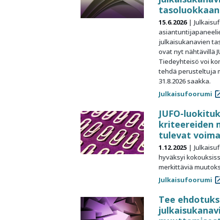
tasoluokkaan
15.6.2026
Julkaisu
asiantuntijapaneeli
julkaisukanavien ta
ovat nyt nähtävillä 
Tiedeyhteisö voi k
tehdä perusteltuja
31.8.2026 saakka.
Julkaisufoorumi
JUFO-luokituk
kriteereiden
tulevat voima
1.12.2025
Julkais
hyväksyi kokouksissa
merkittäviä muutoks
Julkaisufoorumi
Tee ehdotuks
julkaisukanav