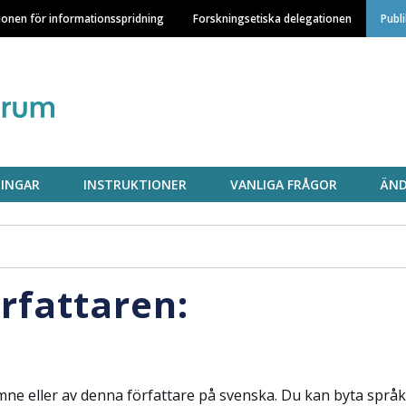
Hoppa
ionen för informationsspridning
Forskningsetiska delegationen
Publ
till
huvudinnehåll
INGAR
INSTRUKTIONER
VANLIGA FRÅGOR
ÄND
örfattaren:
mne eller av denna författare på svenska. Du kan byta språk 