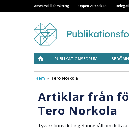
Ansvarsfull forskning
Öppen vetenskap
Delegat
Main navigation
Julkaisufoorumi
ETUSIVU
PUBLIKATIONSFORUM
BEDÖMN
Hem
Tero Norkola
Artiklar från f
Tero Norkola
Tyvärr finns det inget innehåll om detta ä