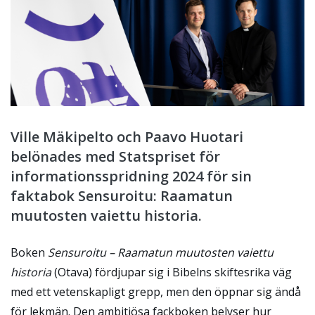
Ville Mäkipelto och Paavo Huotari
belönades med Statspriset för
informationsspridning 2024 för sin
faktabok Sensuroitu: Raamatun
muutosten vaiettu historia.
Boken
Sensuroitu – Raamatun muutosten vaiettu
historia
(Otava) fördjupar sig i Bibelns skiftesrika väg
med ett vetenskapligt grepp, men den öppnar sig ändå
för lekmän. Den ambitiösa fackboken belyser hur