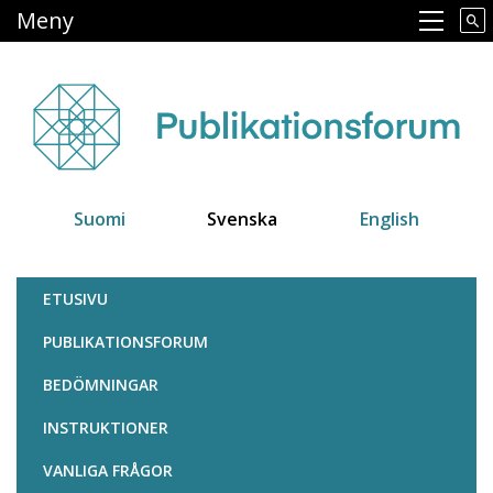
Hoppa
Meny
Main navigation
till
huvudinnehåll
Suomi
Svenska
English
Julkaisufoorumi
ETUSIVU
PUBLIKATIONSFORUM
BEDÖMNINGAR
INSTRUKTIONER
VANLIGA FRÅGOR