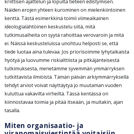
kriittisen ajattelun ja lopulta tieteen edistymisen.
Näiden erojen yhteen kurominen on mielenkiintoinen
kenttä. Tästä esimerkkinä toimii viimeaikainen
ideologialähtöinen keskustelu siitä, mitä
tutkimusaiheita on syytä rahoittaa verovaroin ja mitä
ei. Näissä keskusteluissa unohtuu helposti se, että
tiede luotaa aina tulevaa. Jos priorisoimme lyhytaikaista
hyötyä ja luovumme riskialttiista ja pitkäjänteisestä
tutkimuksesta, menetämme syvemmän ymmärryksen
tutkittavista ilmiöistä. Tämän päivän arkiymmärryksellä
tehdyt arviot voivat näyttäytyä jo muutaman vuoden
kuluttua vakavilta virheiltä. Tässä kentässä on
kiinnostavaa toimia ja pitää itseään, ja muitakin, ajan
tasalla.
Miten organisaatio- ja
viranomaisviestintää voitaisiin