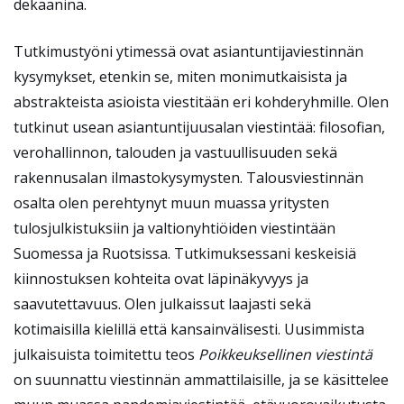
dekaanina.
Tutkimustyöni ytimessä ovat asiantuntijaviestinnän
kysymykset, etenkin se, miten monimutkaisista ja
abstrakteista asioista viestitään eri kohderyhmille. Olen
tutkinut usean asiantuntijuusalan viestintää: filosofian,
verohallinnon, talouden ja vastuullisuuden sekä
rakennusalan ilmastokysymysten. Talousviestinnän
osalta olen perehtynyt muun muassa yritysten
tulosjulkistuksiin ja valtionyhtiöiden viestintään
Suomessa ja Ruotsissa. Tutkimuksessani keskeisiä
kiinnostuksen kohteita ovat läpinäkyvyys ja
saavutettavuus. Olen julkaissut laajasti sekä
kotimaisilla kielillä että kansainvälisesti. Uusimmista
julkaisuista toimitettu teos
Poikkeuksellinen viestintä
on suunnattu viestinnän ammattilaisille, ja se käsittelee