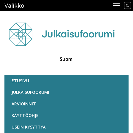
Hyppää
Valikko
Main navigation
pääsisältöön
Suomi
Julkaisufoorumi
ETUSIVU
JULKAISUFOORUMI
ARVIOINNIT
KÄYTTÖOHJE
USEIN KYSYTTYÄ