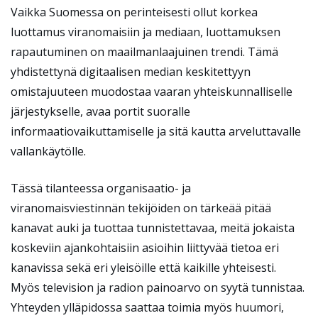
Vaikka Suomessa on perinteisesti ollut korkea
luottamus viranomaisiin ja mediaan, luottamuksen
rapautuminen on maailmanlaajuinen trendi. Tämä
yhdistettynä digitaalisen median keskitettyyn
omistajuuteen muodostaa vaaran yhteiskunnalliselle
järjestykselle, avaa portit suoralle
informaatiovaikuttamiselle ja sitä kautta arveluttavalle
vallankäytölle.
Tässä tilanteessa organisaatio- ja
viranomaisviestinnän tekijöiden on tärkeää pitää
kanavat auki ja tuottaa tunnistettavaa, meitä jokaista
koskeviin ajankohtaisiin asioihin liittyvää tietoa eri
kanavissa sekä eri yleisöille että kaikille yhteisesti.
Myös television ja radion painoarvo on syytä tunnistaa.
Yhteyden ylläpidossa saattaa toimia myös huumori,