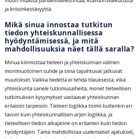
muun muassa pandemiaviestintää, etävuorovaikutusta
ja kriisinkestävyyttä.
Mikä sinua innostaa tutkitun
tiedon yhteiskunnallisessa
hyödyntämisessä, ja mitä
mahdollisuuksia näet tällä saralla?
Minua kiinnostaa tieteen ja yhteiskunnan välinen
monimuotoinen suhde ja siinä tapahtuvat jatkuvat
muutokset. Vaikka tiedettä ei tehdä tilauksesta, eikä
yhteiskunta sanele tutkimusaiheita, monet tieteellisen
tutkimuksen kysymykset vastaavat yhteiskunnan
erilaisiin tarpeisiin. Tieteen logiikka toimii kuitenkin eri
tavoin kuin yhteiskunnallisen arjen logiikka, ja
tieteellisen tiedon aikajänne on erilainen kuin tiedon
hyödyntäjien. Tämä mahdollistaa uudenlaiset ajatukset,