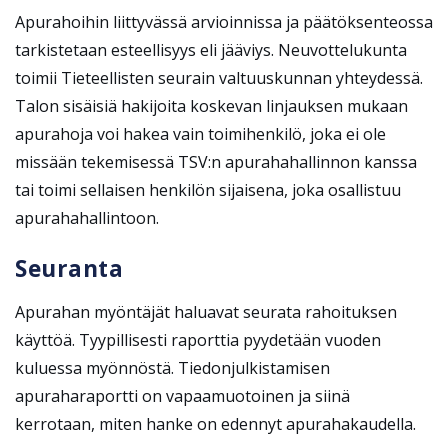
Apurahoihin liittyvässä arvioinnissa ja päätöksenteossa
tarkistetaan esteellisyys eli jääviys. Neuvottelukunta
toimii Tieteellisten seurain valtuuskunnan yhteydessä.
Talon sisäisiä hakijoita koskevan linjauksen mukaan
apurahoja voi hakea vain toimihenkilö, joka ei ole
missään tekemisessä TSV:n apurahahallinnon kanssa
tai toimi sellaisen henkilön sijaisena, joka osallistuu
apurahahallintoon.
Seuranta
Apurahan myöntäjät haluavat seurata rahoituksen
käyttöä. Tyypillisesti raporttia pyydetään vuoden
kuluessa myönnöstä. Tiedonjulkistamisen
apuraharaportti on vapaamuotoinen ja siinä
kerrotaan, miten hanke on edennyt apurahakaudella.