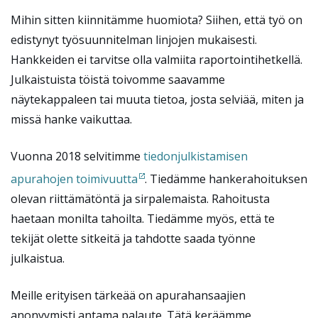
Mihin sitten kiinnitämme huomiota? Siihen, että työ on
edistynyt työsuunnitelman linjojen mukaisesti.
Hankkeiden ei tarvitse olla valmiita raportointihetkellä.
Julkaistuista töistä toivomme saavamme
näytekappaleen tai muuta tietoa, josta selviää, miten ja
missä hanke vaikuttaa.
Vuonna 2018 selvitimme
tiedonjulkistamisen
apurahojen toimivuutta
. Tiedämme hankerahoituksen
olevan riittämätöntä ja sirpalemaista. Rahoitusta
haetaan monilta tahoilta. Tiedämme myös, että te
tekijät olette sitkeitä ja tahdotte saada työnne
julkaistua.
Meille erityisen tärkeää on apurahansaajien
anonyymisti antama palaute. Tätä keräämme