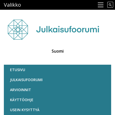
Hyppää
Valikko
Main navigation
pääsisältöön
Suomi
Julkaisufoorumi
ETUSIVU
JULKAISUFOORUMI
ARVIOINNIT
KÄYTTÖOHJE
USEIN KYSYTTYÄ