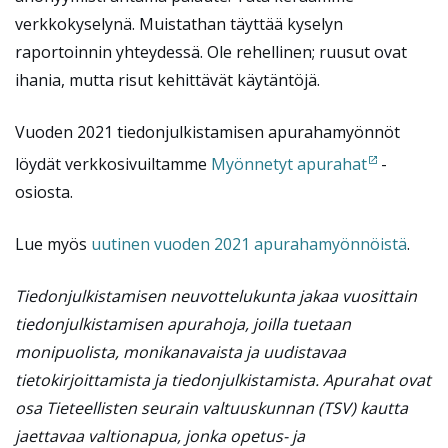
verkkokyselynä. Muistathan täyttää kyselyn
raportoinnin yhteydessä. Ole rehellinen; ruusut ovat
ihania, mutta risut kehittävät käytäntöjä.
Vuoden 2021 tiedonjulkistamisen apurahamyönnöt
löydät verkkosivuiltamme
Myönnetyt apurahat
-
osiosta.
Lue myös
uutinen vuoden 2021 apurahamyönnöistä
.
Tiedonjulkistamisen neuvottelukunta jakaa vuosittain
tiedonjulkistamisen apurahoja, joilla tuetaan
monipuolista, monikanavaista ja uudistavaa
tietokirjoittamista ja tiedonjulkistamista. Apurahat ovat
osa Tieteellisten seurain valtuuskunnan (TSV) kautta
jaettavaa valtionapua
, jonka opetus- ja