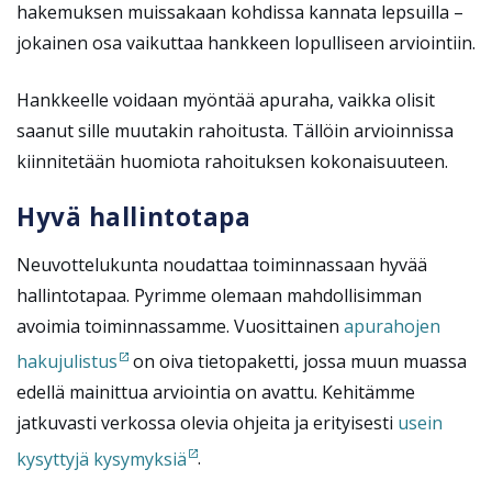
hakemuksen muissakaan kohdissa kannata lepsuilla –
jokainen osa vaikuttaa hankkeen lopulliseen arviointiin.
Hankkeelle voidaan myöntää apuraha, vaikka olisit
saanut sille muutakin rahoitusta. Tällöin arvioinnissa
kiinnitetään huomiota rahoituksen kokonaisuuteen.
Hyvä hallintotapa
Neuvottelukunta noudattaa toiminnassaan hyvää
hallintotapaa. Pyrimme olemaan mahdollisimman
avoimia toiminnassamme. Vuosittainen
apurahojen
hakujulistus
on oiva tietopaketti, jossa muun muassa
edellä mainittua arviointia on avattu. Kehitämme
jatkuvasti verkossa olevia ohjeita ja erityisesti
usein
kysyttyjä kysymyksiä
.