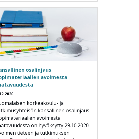
ansallinen osalinjaus
ppimateriaalien avoimesta
aatavuudesta
12.2020
uomalaisen korkeakoulu- ja
utkimusyhteisön kansallinen osalinjaus
ppimateriaalien avoimesta
aatavuudesta on hyväksytty 29.10.2020
voimen tieteen ja tutkimuksen