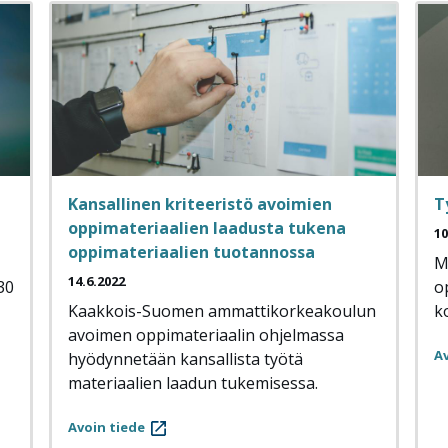
Kansallinen kriteeristö avoimien
T
oppimateriaalien laadusta tukena
10
oppimateriaalien tuotannossa
M
14.6.2022
30
o
Kaakkois-Suomen ammattikorkeakoulun
k
avoimen oppimateriaalin ohjelmassa
Av
hyödynnetään kansallista työtä
materiaalien laadun tukemisessa.
Avoin tiede