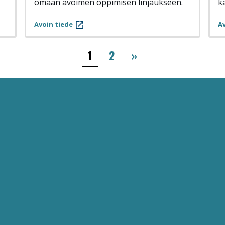
omaan avoimen oppimisen linjaukseen.
k
Avoin tiede
Av
››
1
2
»