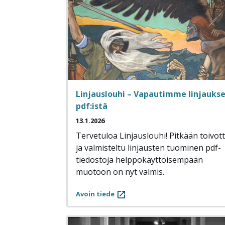
Linjauslouhi – Vapautimme linjauks
pdf:istä
13.1.2026
Tervetuloa Linjauslouhi! Pitkään toivot
ja valmisteltu linjausten tuominen pdf-
tiedostoja helppokäyttöisempään
muotoon on nyt valmis.
Avoin tiede