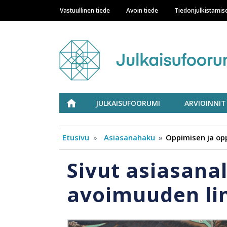
Vastuullinen tiede
Avoin tiede
Tiedonjulkistamis
Main navigation
Julkaisufoorumi
ETUSIVU
JULKAISUFOORUMI
ARVIOINNIT
Etusivu
Asiasanahaku
Oppimisen ja op
Sivut asiasana
avoimuuden li