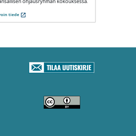
ansallisen ohjausryhmän kokouksessa.
oin tiede