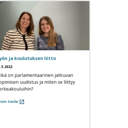
yön ja koulutuksen liitto
.5.2022
ikä on parlamentaarinen jatkuvan
ppimisen uudistus ja miten se liittyy
orkeakouluihin?
oin tiede