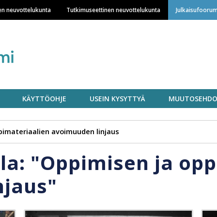
Hyppää
en neuvottelukunta
Tutkimuseettinen neuvottelukunta
Julkaisufoorum
pääsisältöön
KÄYTTÖOHJE
USEIN KYSYTTYÄ
MUUTOSEHDO
pimateriaalien avoimuuden linjaus
lla: "Oppimisen ja op
njaus"