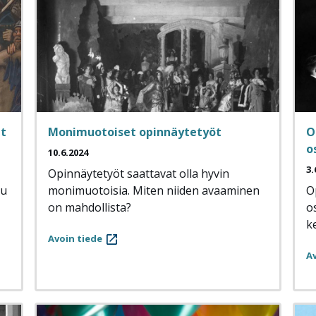
et
Monimuotoiset opinnäytetyöt
O
o
10.6.2024
3.
Opinnäytetyöt saattavat olla hyvin
tu
monimuotoisia. Miten niiden avaaminen
O
on mahdollista?
o
ke
Avoin tiede
Av