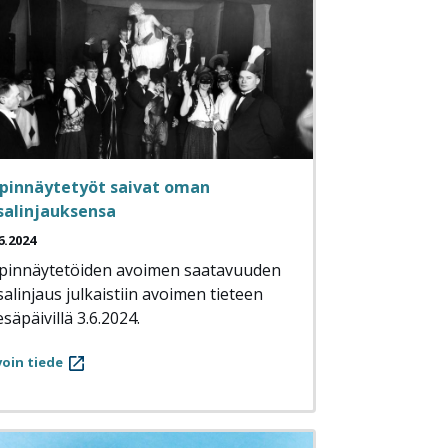
pinnäytetyöt saivat oman
salinjauksensa
6.2024
pinnäytetöiden avoimen saatavuuden
salinjaus julkaistiin avoimen tieteen
säpäivillä 3.6.2024.
oin tiede