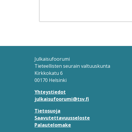
Sivutus
Julkaisufoorumi
Tieteellisten seurain valtuuskunta
Kirkkokatu 6
00170 Helsinki
Yhteystiedot
julkaisufoorumi@tsv.fi
Tietosuoja
Saavutettavuusseloste
Palautelomake