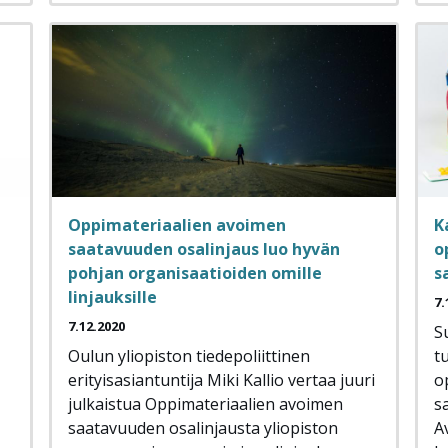
Oppimateriaalien avoimen
K
saatavuuden osalinjaus luo hyvän
o
pohjan organisaatioiden omille
s
linjauksille
7.
7.12.2020
S
Oulun yliopiston tiedepoliittinen
t
erityisasiantuntija Miki Kallio vertaa juuri
o
julkaistua Oppimateriaalien avoimen
s
saatavuuden osalinjausta yliopiston
A