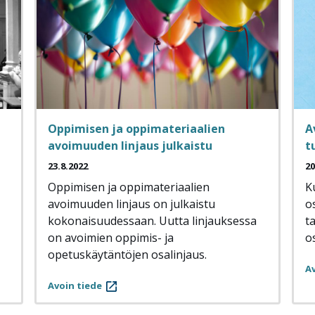
Oppimisen ja oppimateriaalien
A
avoimuuden linjaus julkaistu
t
23.8.2022
20
Oppimisen ja oppimateriaalien
K
avoimuuden linjaus on julkaistu
o
kokonaisuudessaan. Uutta linjauksessa
t
on avoimien oppimis- ja
o
opetuskäytäntöjen osalinjaus.
Av
Avoin tiede