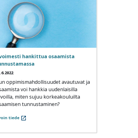
voimesti hankittua osaamista
unnustamassa
.6.2022
un oppimismahdollisuudet avautuvat ja
saamista voi hankkia uudenlaisilla
avoilla, miten sujuu korkeakouluilta
saamisen tunnustaminen?
oin tiede