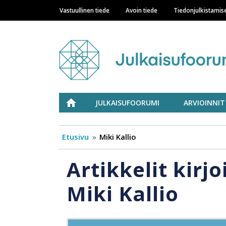
Vastuullinen tiede
Avoin tiede
Tiedonjulkistamis
Main navigation
Julkaisufoorumi
ETUSIVU
JULKAISUFOORUMI
ARVIOINNIT
Etusivu
Miki Kallio
Artikkelit kirjo
Miki Kallio