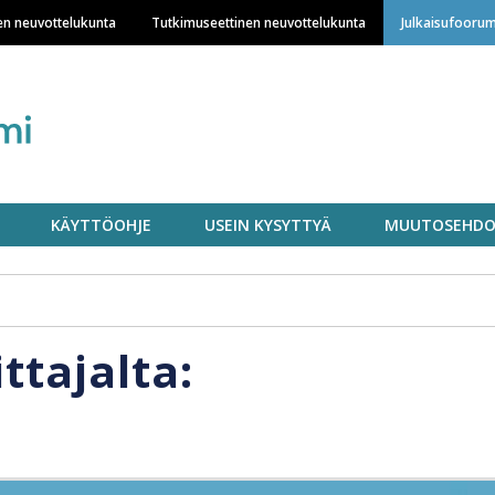
Hyppää
en neuvottelukunta
Tutkimuseettinen neuvottelukunta
Julkaisufoorum
pääsisältöön
KÄYTTÖOHJE
USEIN KYSYTTYÄ
MUUTOSEHDO
ittajalta: