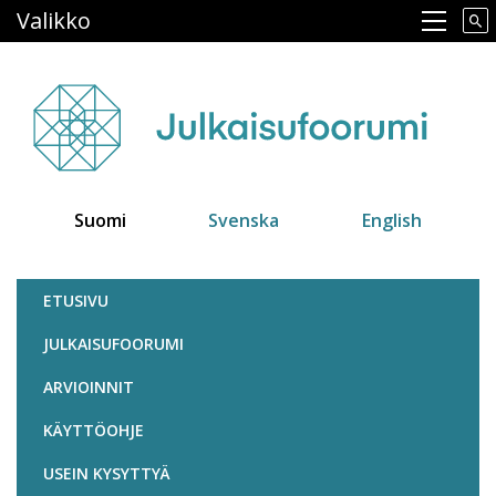
Hyppää
Valikko
Main navigation
pääsisältöön
Suomi
Svenska
English
Julkaisufoorumi
ETUSIVU
JULKAISUFOORUMI
ARVIOINNIT
KÄYTTÖOHJE
USEIN KYSYTTYÄ