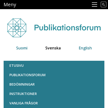
Hoppa
Meny
Main navigation
till
huvudinnehåll
Suomi
Svenska
English
Julkaisufoorumi
ETUSIVU
PUBLIKATIONSFORUM
BEDÖMNINGAR
INSTRUKTIONER
VANLIGA FRÅGOR