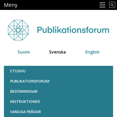
Hoppa
Meny
Main navigation
till
huvudinnehåll
Suomi
Svenska
English
Julkaisufoorumi
ETUSIVU
PUBLIKATIONSFORUM
BEDÖMNINGAR
INSTRUKTIONER
VANLIGA FRÅGOR